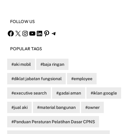
FOLLOW US
Facebook
X
Instagram
YouTube
LinkedIn
Pinterest
Telegram
POPULAR TAGS
aki mobil
baja ringan
diklat jabatan fungsional
employee
executive search
gadai aman
iklan google
jual aki
material bangunan
owner
Panduan Peraturan Pelatihan Dasar CPNS