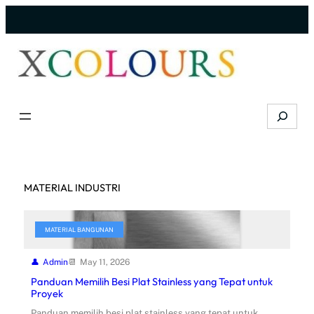
Skip
to
content
Search
MATERIAL INDUSTRI
MATERIAL BANGUNAN
Admin
May 11, 2026
Panduan Memilih Besi Plat Stainless yang Tepat untuk
Proyek
Panduan memilih besi plat stainless yang tepat untuk