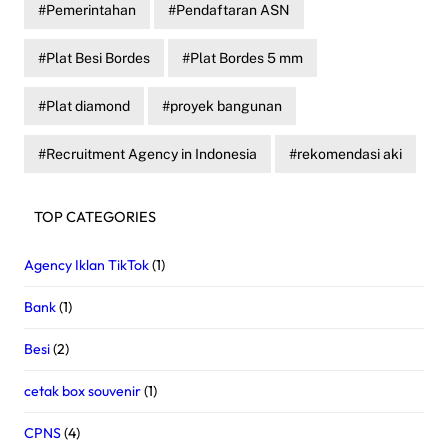
Pemerintahan
Pendaftaran ASN
Plat Besi Bordes
Plat Bordes 5 mm
Plat diamond
proyek bangunan
Recruitment Agency in Indonesia
rekomendasi aki
TOP CATEGORIES
Agency Iklan TikTok
(1)
Bank
(1)
Besi
(2)
cetak box souvenir
(1)
CPNS
(4)