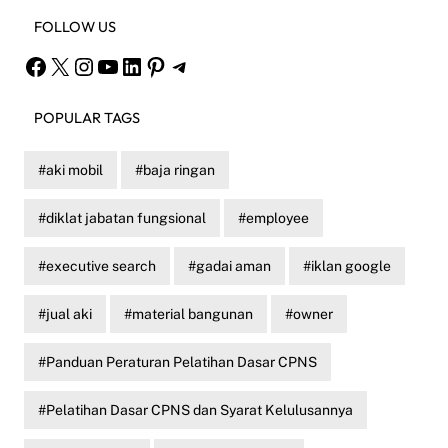
FOLLOW US
Facebook
X
Instagram
YouTube
LinkedIn
Pinterest
Telegram
POPULAR TAGS
aki mobil
baja ringan
diklat jabatan fungsional
employee
executive search
gadai aman
iklan google
jual aki
material bangunan
owner
Panduan Peraturan Pelatihan Dasar CPNS
Pelatihan Dasar CPNS dan Syarat Kelulusannya