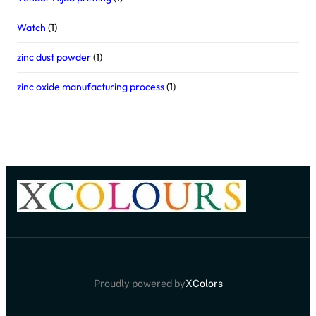
Watch
(1)
zinc dust powder
(1)
zinc oxide manufacturing process
(1)
Proudly powered by
XColors