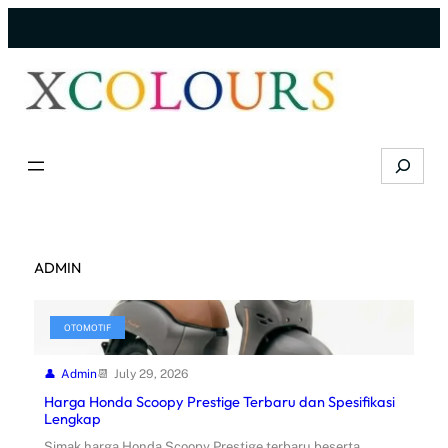
Skip
to
content
Search
ADMIN
OTOMOTIF
Admin
July 29, 2026
Harga Honda Scoopy Prestige Terbaru dan Spesifikasi
Lengkap
Simak harga Honda Scoopy Prestige terbaru beserta