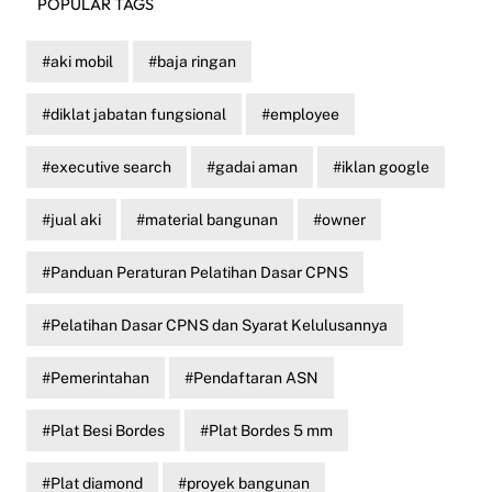
POPULAR TAGS
aki mobil
baja ringan
diklat jabatan fungsional
employee
executive search
gadai aman
iklan google
jual aki
material bangunan
owner
Panduan Peraturan Pelatihan Dasar CPNS
Pelatihan Dasar CPNS dan Syarat Kelulusannya
Pemerintahan
Pendaftaran ASN
Plat Besi Bordes
Plat Bordes 5 mm
Plat diamond
proyek bangunan