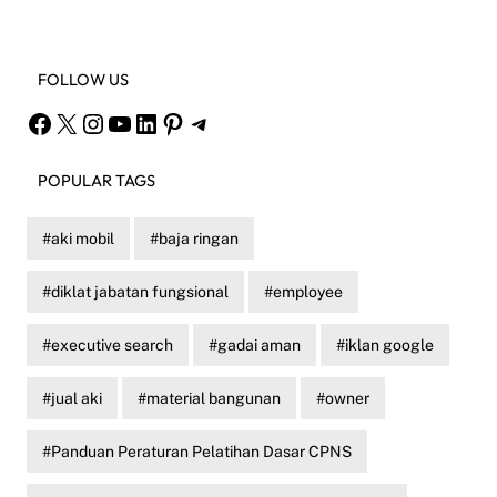
FOLLOW US
Facebook
X
Instagram
YouTube
LinkedIn
Pinterest
Telegram
POPULAR TAGS
aki mobil
baja ringan
diklat jabatan fungsional
employee
executive search
gadai aman
iklan google
jual aki
material bangunan
owner
Panduan Peraturan Pelatihan Dasar CPNS