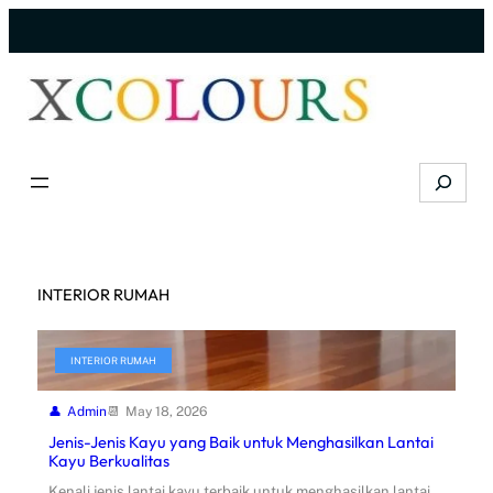
Skip
to
content
Search
INTERIOR RUMAH
INTERIOR RUMAH
Admin
May 18, 2026
Jenis-Jenis Kayu yang Baik untuk Menghasilkan Lantai
Kayu Berkualitas
Kenali jenis lantai kayu terbaik untuk menghasilkan lantai