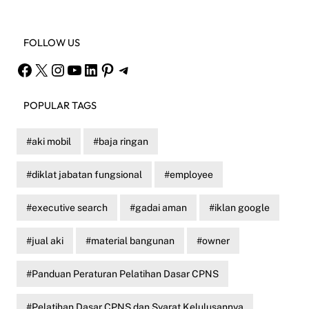
FOLLOW US
Facebook
X
Instagram
YouTube
LinkedIn
Pinterest
Telegram
POPULAR TAGS
aki mobil
baja ringan
diklat jabatan fungsional
employee
executive search
gadai aman
iklan google
jual aki
material bangunan
owner
Panduan Peraturan Pelatihan Dasar CPNS
Pelatihan Dasar CPNS dan Syarat Kelulusannya