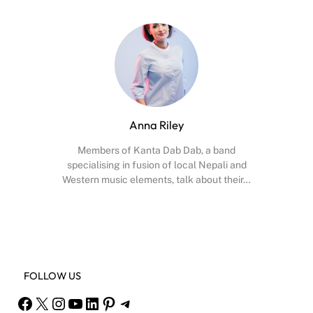
Anna Riley
Members of Kanta Dab Dab, a band
specialising in fusion of local Nepali and
Western music elements, talk about their…
Facebook
X
Instagram
YouTube
FOLLOW US
Facebook
X
Instagram
YouTube
LinkedIn
Pinterest
Telegram