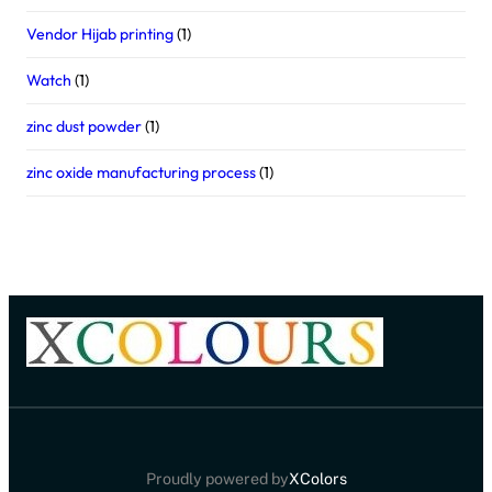
Vendor Hijab printing
(1)
Watch
(1)
zinc dust powder
(1)
zinc oxide manufacturing process
(1)
Proudly powered by
XColors