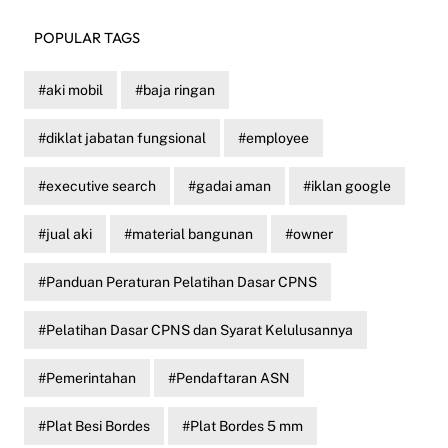
POPULAR TAGS
aki mobil
baja ringan
diklat jabatan fungsional
employee
executive search
gadai aman
iklan google
jual aki
material bangunan
owner
Panduan Peraturan Pelatihan Dasar CPNS
Pelatihan Dasar CPNS dan Syarat Kelulusannya
Pemerintahan
Pendaftaran ASN
Plat Besi Bordes
Plat Bordes 5 mm