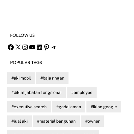
Facebook
X
Instagram
YouTube
FOLLOW US
Facebook
X
Instagram
YouTube
LinkedIn
Pinterest
Telegram
POPULAR TAGS
aki mobil
baja ringan
diklat jabatan fungsional
employee
executive search
gadai aman
iklan google
jual aki
material bangunan
owner