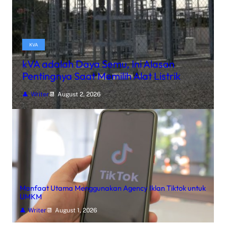
KVA
kVA adalah Daya Semu, Ini Alasan
Pentingnya Saat Memilih Alat Listrik
Writer
August 2, 2026
Manfaat Utama Menggunakan Agency Iklan Tiktok untuk
UMKM
Writer
August 1, 2026