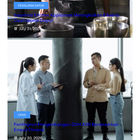
PERALATAN DAPUR
Industrial Kitchen Appliances Meningkatkan Efisiensi
Operasional Dapur
July 31, 2026
CPNS
Pentingnya Pengembangan SDM ASN Berdasarkan
Empat Dimensi
July 30, 2026