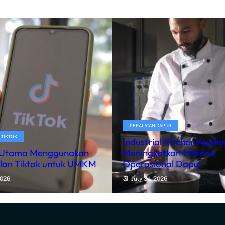
PERALATAN DAPUR
 TIKTOK
Industrial Kitchen Appli
 Utama Menggunakan
Meningkatkan Efisiensi
klan Tiktok untuk UMKM
Operasional Dapur
2026
July 31, 2026