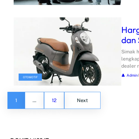
Harg
dan 
Simak h
lengkap
dealer 
Admin
OTOMOTIF
1
…
12
Next