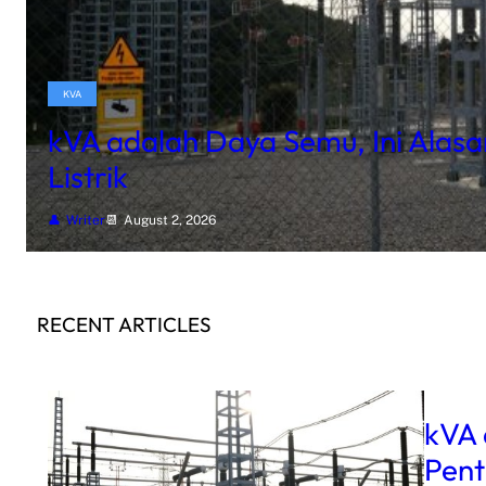
KVA
kVA adalah Daya Semu, Ini Alasa
Listrik
Writer
August 2, 2026
RECENT ARTICLES
kVA 
Pent