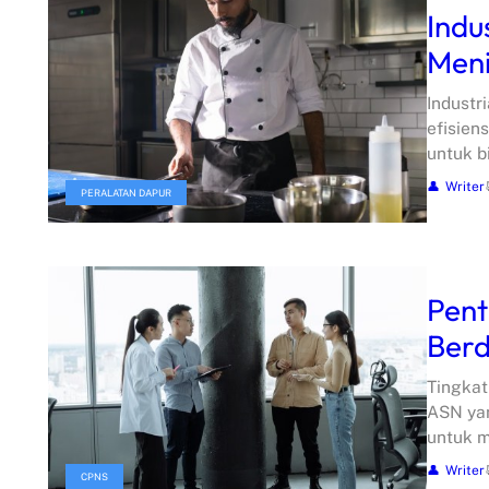
Indu
Meni
Industr
efisien
untuk bi
Writer
PERALATAN DAPUR
Pen
Berd
Tingkat
ASN yan
untuk 
Writer
CPNS