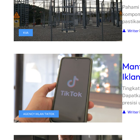
Pahami 
kompone
pastika
Writer
KVA
Man
Ikla
Tingkat
Dapatka
presisi
Writer
AGENCY IKLAN TIKTOK