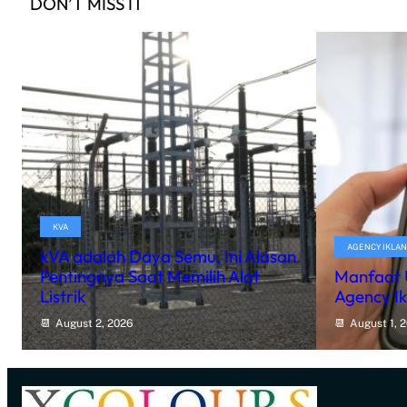
DON’T MISS IT
KVA
AGENCY IKLAN
kVA adalah Daya Semu, Ini Alasan
Pentingnya Saat Memilih Alat
Manfaat
Listrik
Agency I
August 2, 2026
August 1, 